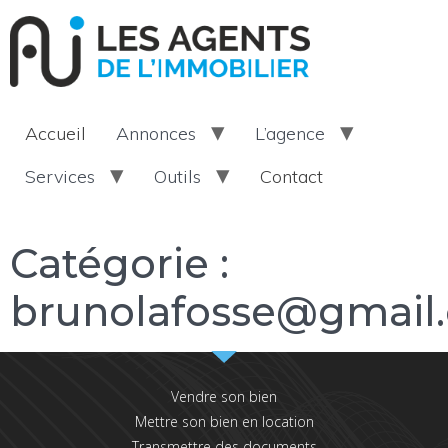
Accueil
Annonces
L’agence
Services
Outils
Contact
Catégorie :
brunolafosse@gmail
Vendre son bien
Mettre son bien en location
Transmettre des documents