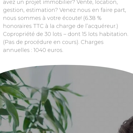
avez un projet immobilier? Vente, location,
gestion, estimation? Venez nous en faire part,
nous sommes à votre écoute! (6.38 %
honoraires TTC à la charge de l’acquéreur.)
Copropriété de 30 lots – dont 15 lots habitation.
(Pas de procédure en cours). Charges
annuelles : 1040 euros.