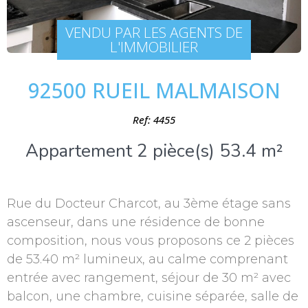
VENDU PAR LES AGENTS DE
L'IMMOBILIER
92500 RUEIL MALMAISON
Ref: 4455
Appartement 2 pièce(s) 53.4 m²
Rue du Docteur Charcot, au 3ème étage sans
ascenseur, dans une résidence de bonne
composition, nous vous proposons ce 2 pièces
de 53.40 m² lumineux, au calme comprenant
entrée avec rangement, séjour de 30 m² avec
balcon, une chambre, cuisine séparée, salle de