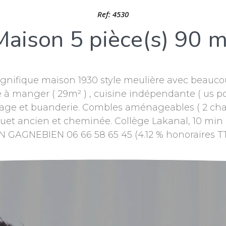
Ref: 4530
Maison 5 pièce(s) 90 m
ifique maison 1930 style meulière avec beaucoup
 à manger ( 29m² ) , cuisine indépendante ( us pos
 garage et buanderie. Combles aménageables ( 2 cha
uet ancien et cheminée. Collège Lakanal, 10 min
AGNEBIEN 06 66 58 65 45 (4.12 % honoraires TTC 