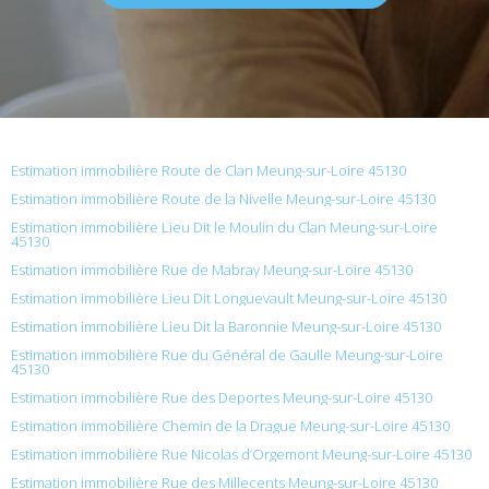
Estimation immobilière Route de Clan Meung-sur-Loire 45130
Estimation immobilière Route de la Nivelle Meung-sur-Loire 45130
Estimation immobilière Lieu Dit le Moulin du Clan Meung-sur-Loire
45130
Estimation immobilière Rue de Mabray Meung-sur-Loire 45130
Estimation immobilière Lieu Dit Longuevault Meung-sur-Loire 45130
Estimation immobilière Lieu Dit la Baronnie Meung-sur-Loire 45130
Estimation immobilière Rue du Général de Gaulle Meung-sur-Loire
45130
Estimation immobilière Rue des Deportes Meung-sur-Loire 45130
Estimation immobilière Chemin de la Drague Meung-sur-Loire 45130
Estimation immobilière Rue Nicolas d’Orgemont Meung-sur-Loire 45130
Estimation immobilière Rue des Millecents Meung-sur-Loire 45130