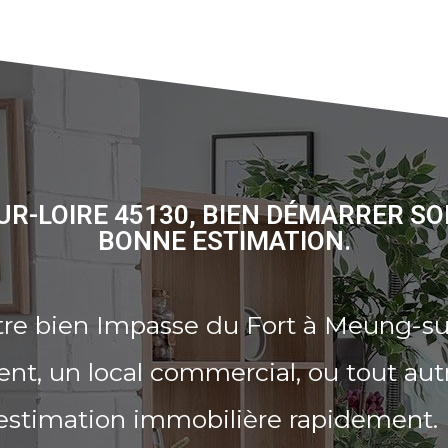
UR-LOIRE 45130, BIEN DÉMARRER SO
BONNE ESTIMATION.
re bien Impasse du Fort à Meung-sur
t, un local commercial, ou tout aut
 estimation immobilière rapidement.