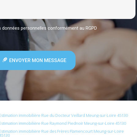
mes données personnelles conformément au RGPD
ENVOYER MON MESSAGE
Estimation immobilière Rue du Docteur Veillard Meung-sur-Loire 45130
Estimation immobilière Rue Raymond Piednoir Meung-sur-Loire 45130
Estimation immobilière Rue des Frères Flamencourt Meung-sur-Loire
45130