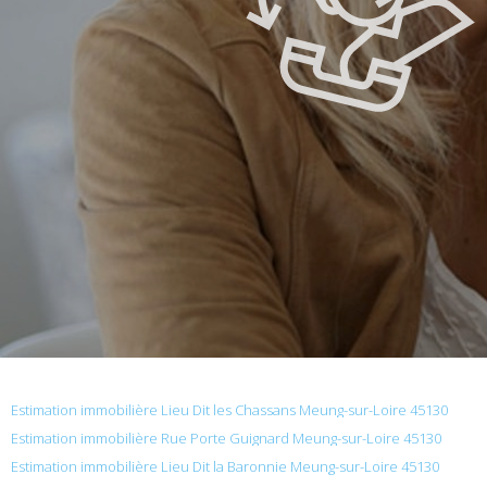
Estimation immobilière Lieu Dit les Chassans Meung-sur-Loire 45130
Estimation immobilière Rue Porte Guignard Meung-sur-Loire 45130
Estimation immobilière Lieu Dit la Baronnie Meung-sur-Loire 45130