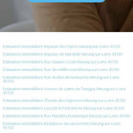
Estimation immobilière Impasse des Vignes Meung-sur-Loire 45130
Estimation immobilière Impasse de Mardelle Meung-sur-Loire 45130
Estimation immobilière Rue Gaston Coute Meung-sur-Loire 45130
Estimation immobilière Rue des Millecents Meung-sur-Loire 45130
Estimation immobilière Rue du Bas de la Mouche Meung-sur-Loire
45130
Estimation immobilière Avenue de Lattre de Tassigny Meung-sur-Loire
45130
Estimation immobilière Chemin des Vignerons Meung-sur-Loire 45130
Estimation immobilière Lieu Dit le Petit Bel Air Meung-sur-Loire 45130
Estimation immobilière Rue Flandres Dunkerque Meung-sur-Loire 45130
Estimation immobilière Résidence des Bourrettes Meung-sur-Loire
45130