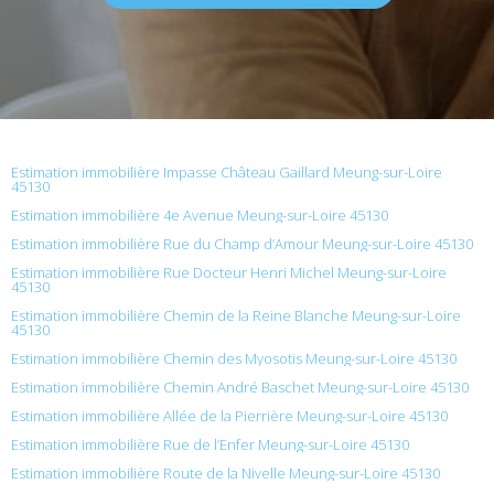
Estimation immobilière Impasse Château Gaillard Meung-sur-Loire
45130
Estimation immobilière 4e Avenue Meung-sur-Loire 45130
Estimation immobilière Rue du Champ d’Amour Meung-sur-Loire 45130
Estimation immobilière Rue Docteur Henri Michel Meung-sur-Loire
45130
Estimation immobilière Chemin de la Reine Blanche Meung-sur-Loire
45130
Estimation immobilière Chemin des Myosotis Meung-sur-Loire 45130
Estimation immobilière Chemin André Baschet Meung-sur-Loire 45130
Estimation immobilière Allée de la Pierrière Meung-sur-Loire 45130
Estimation immobilière Rue de l’Enfer Meung-sur-Loire 45130
Estimation immobilière Route de la Nivelle Meung-sur-Loire 45130