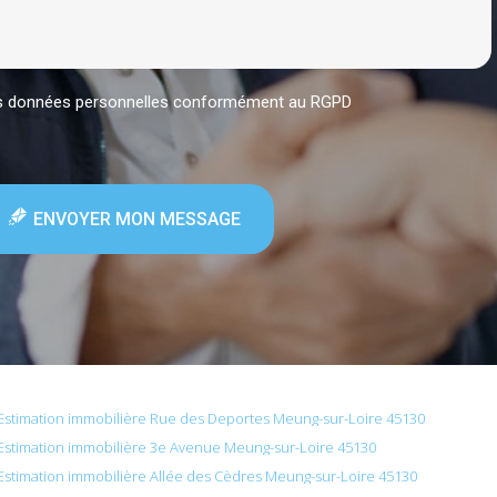
mes données personnelles conformément au RGPD
ENVOYER MON MESSAGE
Estimation immobilière Rue des Deportes Meung-sur-Loire 45130
Estimation immobilière 3e Avenue Meung-sur-Loire 45130
Estimation immobilière Allée des Cèdres Meung-sur-Loire 45130