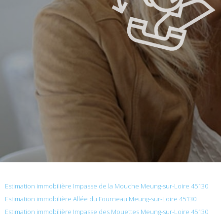
Estimation immobilière Impasse de la Mouche Meung-sur-Loire 45130
Estimation immobilière Allée du Fourneau Meung-sur-Loire 45130
Estimation immobilière Impasse des Mouettes Meung-sur-Loire 45130