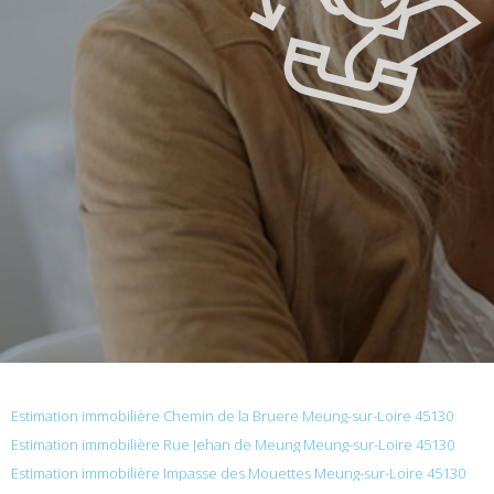
Estimation immobilière Chemin de la Bruere Meung-sur-Loire 45130
Estimation immobilière Rue Jehan de Meung Meung-sur-Loire 45130
Estimation immobilière Impasse des Mouettes Meung-sur-Loire 45130