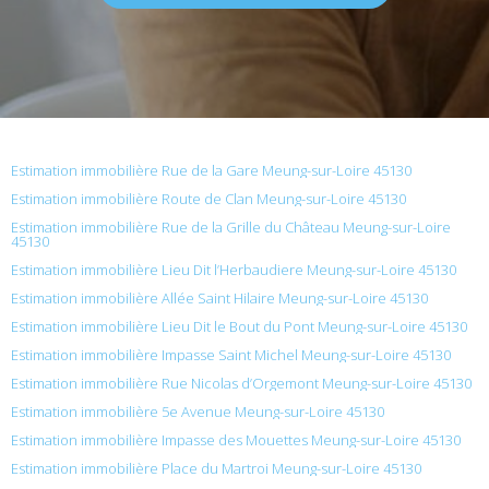
Estimation immobilière Rue de la Gare Meung-sur-Loire 45130
Estimation immobilière Route de Clan Meung-sur-Loire 45130
Estimation immobilière Rue de la Grille du Château Meung-sur-Loire
45130
Estimation immobilière Lieu Dit l’Herbaudiere Meung-sur-Loire 45130
Estimation immobilière Allée Saint Hilaire Meung-sur-Loire 45130
Estimation immobilière Lieu Dit le Bout du Pont Meung-sur-Loire 45130
Estimation immobilière Impasse Saint Michel Meung-sur-Loire 45130
Estimation immobilière Rue Nicolas d’Orgemont Meung-sur-Loire 45130
Estimation immobilière 5e Avenue Meung-sur-Loire 45130
Estimation immobilière Impasse des Mouettes Meung-sur-Loire 45130
Estimation immobilière Place du Martroi Meung-sur-Loire 45130