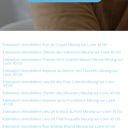
Estimation immobilière Rue de Cropet Meung-sur-Loire 45130
Estimation immobilière Chemin des Vignerons Meung-sur-Loire 45130
Estimation immobilière Chemin de la Grande Maison Neuve Meung-sur-
Loire 45130
Estimation immobilière Impasse du Manoir des Tourelles Meung-sur-
Loire 45130
Estimation immobilière Lieu Dit des Pres Culands Meung-sur-Loire
45130
Estimation immobilière Chemin des Meuniers Meung-sur-Loire 45130
Estimation immobilière Impasse de la Providence Meung-sur-Loire
45130
Estimation immobilière Lieu Dit le Bout du Pont Meung-sur-Loire 45130
Estimation immobilière Lieu Dit Petit Roquelin Meung-sur-Loire 45130
Estimation immobilière Rue Aristide Briand Meung-sur-Loire 45130